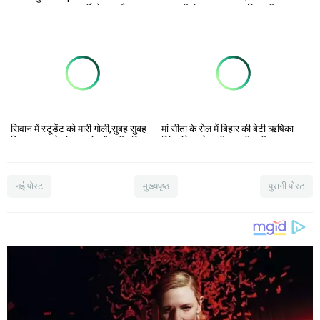
एक कुख्यात अपराधकर्मी मोहम्मद हैदर
कुल्‍हाड़ी से काट डाला....महिला की
उर्फ लपुआ गिरफ्तार, पुलिस अधीक्षक ने
मौत...जाँच में जुटी पुलिस
की प्रेस वार्ता।
सिवान में स्टूडेंट को मारी गोली,सुबह सुबह
मां सीता के रोल में बिहार की बेटी ऋषिका
दिया घटना को अंजाम,जांच में जुटी पुलिस
सिंह चंदेल को आधी आबादी नारी रत्न
अवार्ड से किया सम्मानित, बोली- संघर्ष से
मुकाम हासिल
नई पोस्ट
मुख्यपृष्ठ
पुरानी पोस्ट