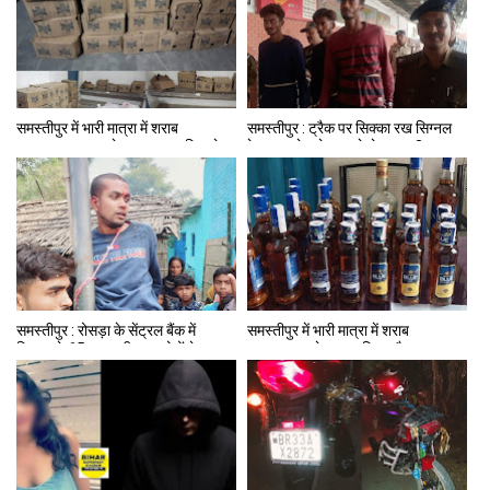
समस्तीपुर में भारी मात्रा में शराब
समस्तीपुर : ट्रैक पर सिक्का रख सिग्नल
बरामद,गुप्त सूचना के आधार पर पुलिस ने
रेड कर ट्रेन से उतारते थे शराब, 3
मारा छापा
तस्करों को RPF ने पकड़ा
समस्तीपुर : रोसड़ा के सेंट्रल बैंक में
समस्तीपुर में भारी मात्रा में शराब
दिनदहाड़े 65 लाख की लूट, लोगों ने भाग
बरामद,शराब के साथ महिला और एक
रहे एक लुटेरे को पकड़ा
युवक को पुलिस ने पकड़ा