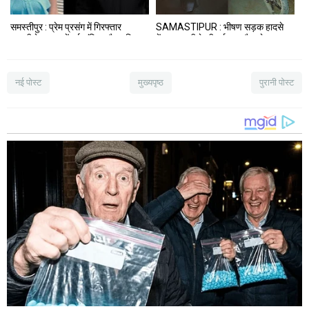
समस्तीपुर : प्रेम प्रसंग में गिरफ्तार
SAMASTIPUR : भीषण सड़क हादसे
लड़की के हाजत में हुई संदिग्ध मौत,पुलिस
में चाचा-भतीजे की दर्दनाक मौत, तेज
जांच में जुटी
रफ्तार वाहन ने दोनों को रौंदा
नई पोस्ट
मुख्यपृष्ठ
पुरानी पोस्ट